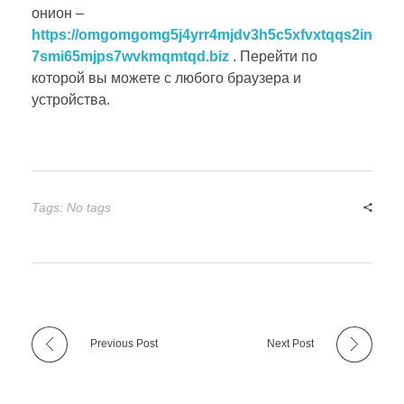
онион –
https://omgomgomg5j4yrr4mjdv3h5c5xfvxtqqs2in
7smi65mjps7wvkmqmtqd.biz
. Перейти по
которой вы можете с любого браузера и
устройства.
Tags: No tags
Previous Post
Next Post