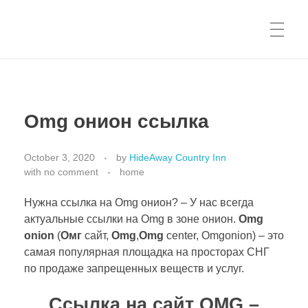
Omg онион ссылка
October 3, 2020
by
HideAway Country Inn
with
no comment
home
Нужна ссылка на Omg онион? – У нас всегда
актуальные ссылки на Omg в зоне онион.
Omg
onion
(
Омг
сайт,
Omg
,
Omg
center, Omgonion) – это
самая популярная площадка на просторах СНГ
по продаже запрещенных веществ и услуг.
Ссылка на сайт OMG –