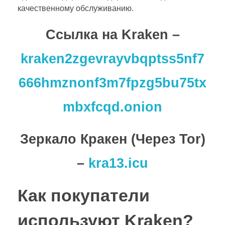
качественному обслуживанию.
Cсылка на Kraken
–
kraken2zgevrayvbqptss5nf7
666hmznonf3m7fpzg5bu75tx
mbxfcqd.onion
Зеркало Кракен (Через Tor)
–
kra13.icu
Как покупатели
используют Kraken?